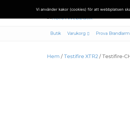
Vi använder kakor (cookies) för att webbplatsen ska
Butik
Varukorg
Prova Brandlarm
Hem
/
Testifire XTR2
/ Testifire-