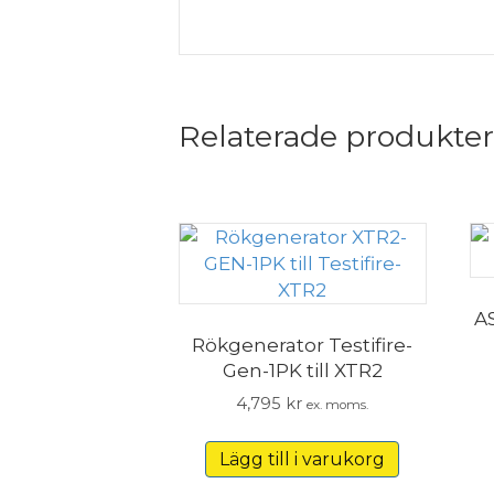
Relaterade produkter
AS
Rökgenerator Testifire-
Gen-1PK till XTR2
4,795
kr
ex. moms.
Lägg till i varukorg