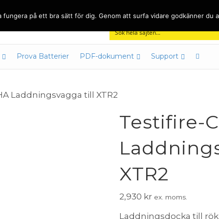
Nyheter
Kontakt
Köpvillkor & Garantier
Om
 fungera på ett bra sätt för dig. Genom att surfa vidare godkänner du a
Prova Batterier
PDF-dokument
Support
CHA Laddningsvagga till XTR2
Testifire-
Laddnings
XTR2
2,930
kr
ex. moms.
Laddningsdocka till rö