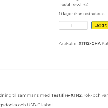
Testifire-XTR2
1 i lager (kan restnoteras)
Testifire-
Lägg ti
CHA
Laddningsvagga
till
Artikelnr:
XTR2-CHA
Ka
XTR2
mängd
ndning tillsammans med
Testifire-XTR2
, rök- och v
ngsdocka och USB-C kabel.