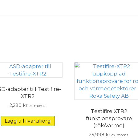
D-adapter till Testifire-
XTR2
2,280
kr
ex. moms.
Testifire XTR2
funktionsprovare
Lägg till i varukorg
(rök/värme)
25,998
kr
ex. moms.