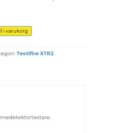
ll i varukorg
tegori:
Testifire XTR2
ärmedetektortestare.