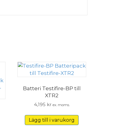
Batteri Testifire-BP till
XTR2
4,195
kr
ex. moms.
Lägg till i varukorg