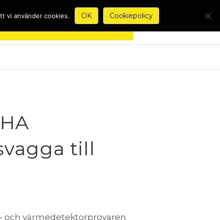
OK
Cookiepolicy
tt vi använder cookies.
CHA
vagga till
k- och värmedetektorprovaren