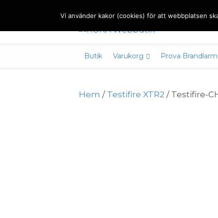
Vi använder kakor (cookies) för att webbplatsen ska
Butik
Varukorg
Prova Brandlarm
Hem
/
Testifire XTR2
/ Testifire-