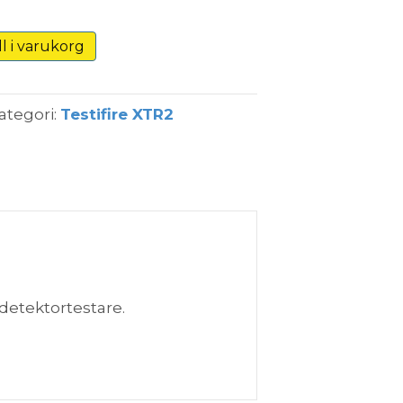
ll i varukorg
ategori:
Testifire XTR2
detektortestare.