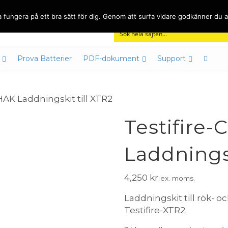
Nyheter
Kontakt
Köpvillkor & Garantier
Om
 fungera på ett bra sätt för dig. Genom att surfa vidare godkänner du a
Prova Batterier
PDF-dokument
Support
CHAK Laddningskit till XTR2
Testifire
Laddningsk
4,250
kr
ex. moms.
Laddningskit till rök-
Testifire-XTR2.