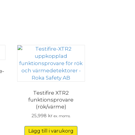
e-
Testifire XTR2
funktionsprovare
(rök/värme)
25,998
kr
ex. moms.
Lägg till i varukorg