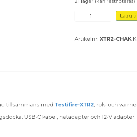
2 i lager (kan restnoteras)
Testifire-
Lägg ti
CHAK
Laddningskit
till
Artikelnr:
XTR2-CHAK
K
XTR2
mängd
ing tillsammans med
Testifire-XTR2
, rök- och värme
gsdocka, USB-C kabel, nätadapter och 12-V adapter.