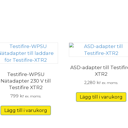
ASD-adapter till Testifir
XTR2
Testifire-WPSU
Nätadapter 230 V till
2,280
kr
ex. moms.
Testifire XTR2
799
kr
ex. moms.
Lägg till i varukorg
Lägg till i varukorg