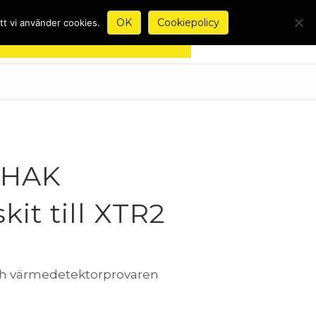
OK
Cookiepolicy
tt vi använder cookies.
-CHAK
it till XTR2
 och värmedetektorprovaren