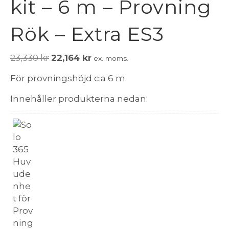
kit – 6 m – Provning
Rök – Extra ES3
Det
Det
23,330
kr
22,164
kr
ex. moms.
ursprungliga
nuvarande
För provningshöjd c:a 6 m.
priset
priset
var:
är:
Innehåller produkterna nedan:
23,330 kr.
22,164 kr.