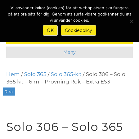
Nyheter
Kontakt
Köpvillkor & Garantier
Om
Vi använder kakor (cookies) för att webbplatsen ska fungera
på ett bra sätt för dig. Genom att surfa vidare godkänner du att
vi använder cookies.
OK
Cookiepolicy
Meny
Hem
/
Solo 365
/
Solo 365-kit
/ Solo 306 – Solo
365 kit – 6 m – Provning Rök – Extra ES3
Rea!
Solo 306 – Solo 365