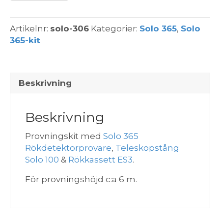
306
-
Solo
Artikelnr:
solo-306
Kategorier:
Solo 365
,
Solo
365
365-kit
kit
-
6
m
Beskrivning
-
Provning
Beskrivning
Rök
-
Provningskit med
Solo 365
Extra
Rökdetektorprovare
,
Teleskopstång
ES3
Solo 100
&
Rökkassett ES3
.
mängd
För provningshöjd c:a 6 m.