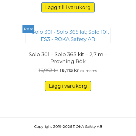
Lägg till i varukorg
Rea!
Solo 301 – Solo 365 kit – 2,7 m –
Provning Rök
Det
Det
16,963
kr
16,115
kr
ex. moms.
ursprungliga
nuvarande
priset
priset
Lägg i varukorg
var:
är:
16,963 kr.
16,115 kr.
Copyright 2019-2026 ROKA Safety AB