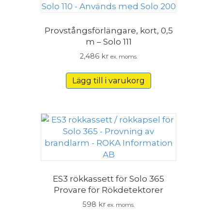
Provstångsförlängare, kort, 0,5
m – Solo 111
2,486
kr
ex. moms.
Lägg till i varukorg
ES3 rökkassett för Solo 365
Provare för Rökdetektorer
598
kr
ex. moms.