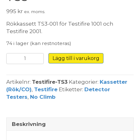
995
kr
ex. moms.
Rökkassett TS3-001 för Testifire 1001 och
Testifire 2001.
74 i lager (kan restnoteras)
Rökkassett
Lägg till i varukorg
Testifire
TS3
mängd
Artikelnr:
Testifire-TS3
Kategorier:
Kassetter
(Rök/CO)
,
Testifire
Etiketter:
Detector
Testers
,
No Climb
Beskrivning