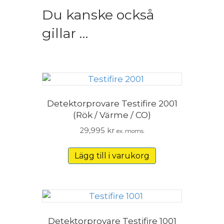
Du kanske också
gillar …
Detektorpro­vare Testifire 2001
(Rök / Värme / CO)
29,995
kr
ex. moms.
Lägg till i varukorg
Detektorpro­vare Testifire 1001