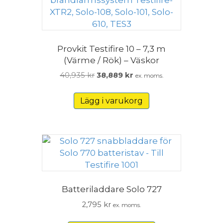
Provkit Testifire 10 – 7,3 m
(Värme / Rök) – Väskor
Det
Det
40,935
kr
38,889
kr
ex. moms.
ursprungliga
nuvarande
priset
priset
Lägg i varukorg
var:
är:
40,935 kr.
38,889 kr.
Batteriladdare Solo 727
2,795
kr
ex. moms.