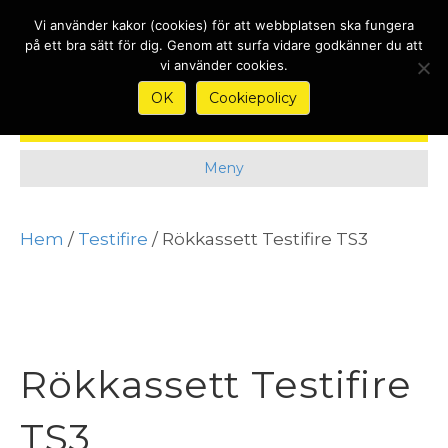
Nyheter
Kontakt
Köpvillkor & Garantier
Om
Vi använder kakor (cookies) för att webbplatsen ska fungera
på ett bra sätt för dig. Genom att surfa vidare godkänner du att
vi använder cookies.
OK
Cookiepolicy
Meny
Hem
/
Testifire
/ Rökkassett Testifire TS3
Rökkassett Testifire
TS3