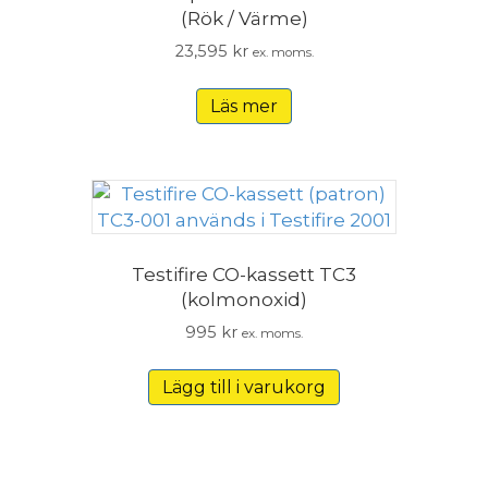
(Rök / Värme)
23,595
kr
ex. moms.
Läs mer
Testifire CO-kassett TC3
(kolmonoxid)
995
kr
ex. moms.
Lägg till i varukorg