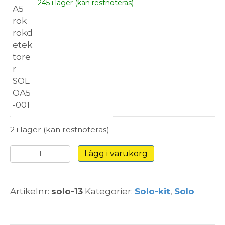
245 i lager (kan restnoteras)
2 i lager (kan restnoteras)
Provkit
Lägg i varukorg
Solo
13
-
Artikelnr:
solo-13
Kategorier:
Solo-kit
,
Solo
7,3
m
(Rök)