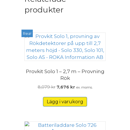
produkter
Rea!
Provkit Solo 1 – 2,7 m – Provning
Rök
Det
Det
8,079
kr
7,676
kr
ex. moms.
ursprungliga
nuvarande
priset
priset
Lägg i varukorg
var:
är:
8,079 kr.
7,676 kr.