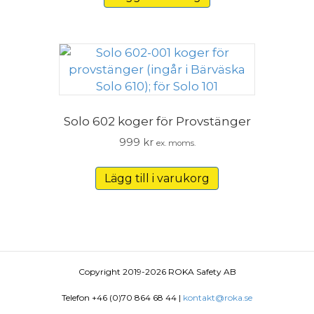
var:
är:
5,303 kr.
4,773 kr.
Solo 602 koger för Provstänger
999
kr
ex. moms.
Lägg till i varukorg
Copyright 2019-2026 ROKA Safety AB
Telefon +46 (0)70 864 68 44 |
kontakt@roka.se