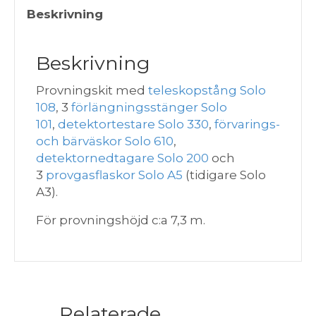
-
Beskrivning
Väska
&
Beskrivning
Nedtagare
mängd
Provningskit med
teleskopstång Solo
108
, 3
förlängningsstänger Solo
101
,
detektortestare Solo 330
,
förvarings-
och bärväskor Solo 610
,
detektornedtagare Solo 200
och
3
provgasflaskor Solo A5
(tidigare Solo
A3).
För provningshöjd c:a 7,3 m.
Relaterade