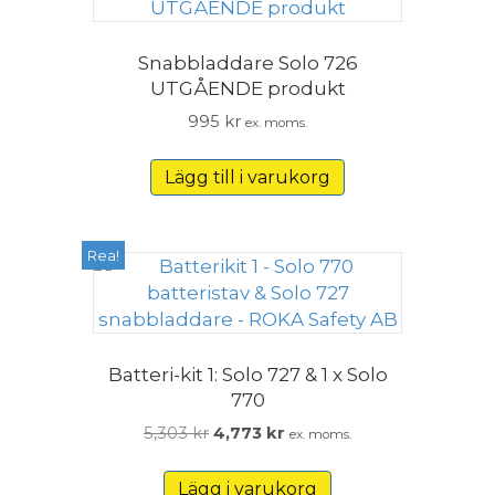
Snabbladdare Solo 726
UTGÅENDE produkt
995
kr
ex. moms.
Lägg till i varukorg
Rea!
Batteri-kit 1: Solo 727 & 1 x Solo
770
Det
Det
5,303
kr
4,773
kr
ex. moms.
ursprungliga
nuvarande
priset
priset
Lägg i varukorg