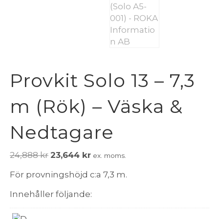
Provkit Solo 13 – 7,3
m (Rök) – Väska &
Nedtagare
Det
Det
24,888
kr
23,644
kr
ex. moms.
ursprungliga
nuvarande
För provningshöjd c:a 7,3 m.
priset
priset
var:
är:
Innehåller följande:
24,888 kr.
23,644 kr.