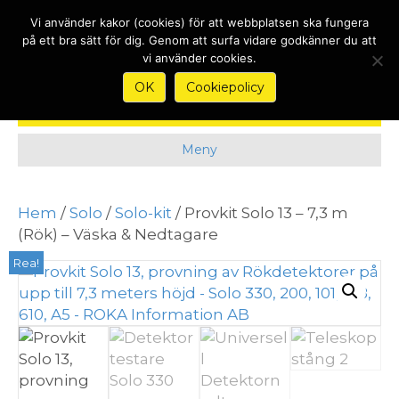
Nyheter
Kontakt
Köpvillkor & Garantier
Om
Vi använder kakor (cookies) för att webbplatsen ska fungera
på ett bra sätt för dig. Genom att surfa vidare godkänner du att
vi använder cookies.
OK
Cookiepolicy
Meny
Hem
/
Solo
/
Solo-kit
/ Provkit Solo 13 – 7,3 m
(Rök) – Väska & Nedtagare
Rea!