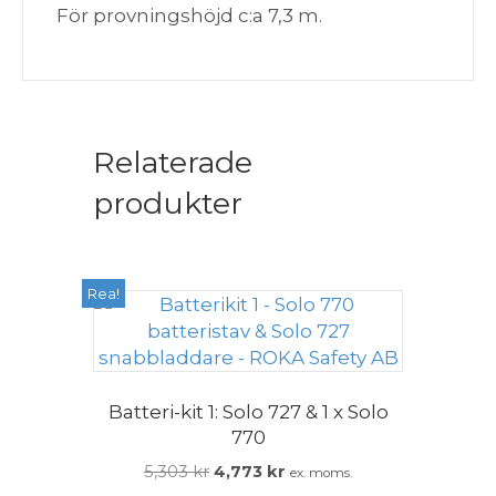
För provningshöjd c:a 7,3 m.
Relaterade
produkter
Rea!
Batteri-kit 1: Solo 727 & 1 x Solo
770
Det
Det
5,303
kr
4,773
kr
ex. moms.
ursprungliga
nuvarande