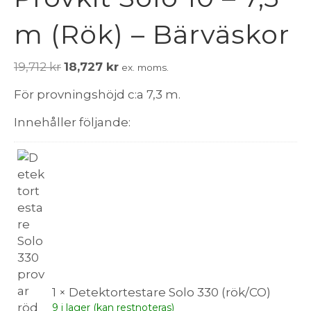
m (Rök) – Bärväskor
Det
Det
19,712
kr
18,727
kr
ex. moms.
ursprungliga
nuvarande
För provningshöjd c:a 7,3 m.
priset
priset
var:
är:
Innehåller följande:
19,712 kr.
18,727 kr.
1 × Detektortestare Solo 330 (rök/CO)
9 i lager (kan restnoteras)