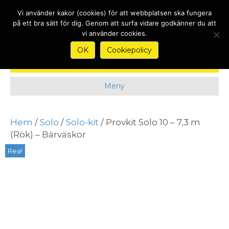
Nyheter
Kontakt
Köpvillkor & Garantier
Om
Vi använder kakor (cookies) för att webbplatsen ska fungera
på ett bra sätt för dig. Genom att surfa vidare godkänner du att
vi använder cookies.
OK
Cookiepolicy
Meny
Hem
/
Solo
/
Solo-kit
/ Provkit Solo 10 – 7,3 m
(Rök) – Bärväskor
Rea!