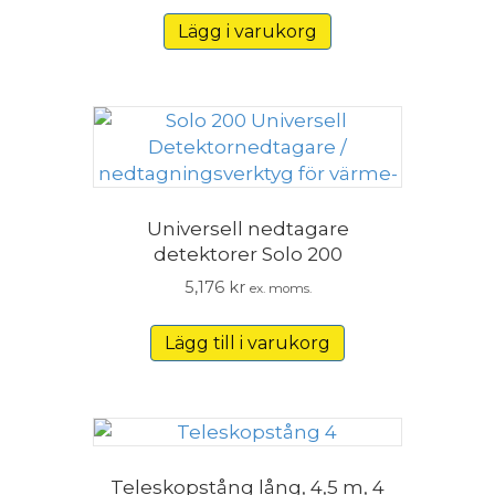
priset
priset
Lägg i varukorg
var:
är:
5,303 kr.
4,773 kr.
Universell nedtagare
detektorer Solo 200
5,176
kr
ex. moms.
Lägg till i varukorg
Teleskopstång lång, 4,5 m, 4