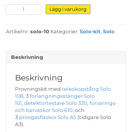
Provkit
Lägg i varukorg
Solo
10
-
Artikelnr:
solo-10
Kategorier:
Solo-kit
,
Solo
7,3
m
(Rök)
-
Beskrivning
Bärväskor
mängd
Beskrivning
Provningskit med
teleskopstång Solo
108
, 3
förlängningsstänger Solo
101
,
detektortestare Solo 330
,
förvarings-
och bärväskor Solo 610
, och
3
provgasflaskor Solo A5
(tidigare Solo
A3).