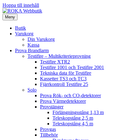
Hoppa till innehåll
Meny
Butik
Varukorg
Din Varukorg
Kassa
Prova Brandlarm
Testifire – Multikriterieprovning
Testifire XTR2
Testifire 1001 och Testifire 2001
Tekniska data för Testifire
Kassetter TS3 och TC3
Fjärrkontroll Testifire 25
Solo
Prova Rök- och CO-detektorer
Prova Värmedetektorer
Provstänger
Förlängningsstång 1,13 m
Teleskopstång 2,5 m
Teleskopstång 4,5 m
Provgas
Tillbehör