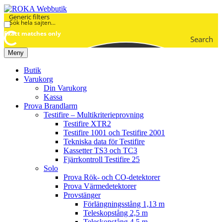
Generic filters
Exact matches only
Search
Meny
Butik
Varukorg
Din Varukorg
Kassa
Prova Brandlarm
Testifire – Multikriterieprovning
Testifire XTR2
Testifire 1001 och Testifire 2001
Tekniska data för Testifire
Kassetter TS3 och TC3
Fjärrkontroll Testifire 25
Solo
Prova Rök- och CO-detektorer
Prova Värmedetektorer
Provstänger
Förlängningsstång 1,13 m
Teleskopstång 2,5 m
Teleskopstång 4,5 m