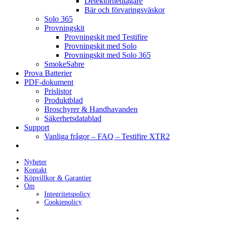
Detektornedtagare
Bär och förvaringsväskor
Solo 365
Provningskit
Provningskit med Testifire
Provningskit med Solo
Provningskit med Solo 365
SmokeSabre
Prova Batterier
PDF-dokument
Prislistor
Produktblad
Broschyrer & Handhavanden
Säkerhetsdatablad
Support
Vanliga frågor – FAQ – Testifire XTR2
Nyheter
Kontakt
Köpvillkor & Garantier
Om
Integritetspolicy
Cookiepolicy