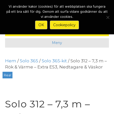
Nyheter
Kontakt
Köpvillkor & Garantier
Om
Vi använder kakor (cookies) för att webbplatsen ska fungera
på ett bra sätt för dig. Genom att surfa vidare godkänner du att
vi använder cookies.
OK
Cookiepolicy
Meny
Hem
/
Solo 365
/
Solo 365-kit
/ Solo 312 – 7,3 m –
Rök & Värme – Extra ES3, Nedtagare & Väskor
Rea!
Solo 312 – 7,3 m –