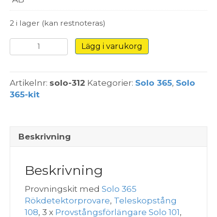
2 i lager (kan restnoteras)
Solo
Lägg i varukorg
312
-
7,3
Artikelnr:
solo-312
Kategorier:
Solo 365
,
Solo
m
365-kit
-
Rök
&
Värme
Beskrivning
-
Extra
Beskrivning
ES3,
Nedtagare
Provningskit med
Solo 365
&
Rökdetektorprovare
,
Teleskopstång
Väskor
108
, 3 x
Provstångsförlängare Solo 101
,