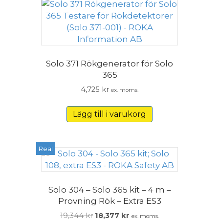
Solo 371 Rökgenerator för Solo
365
4,725
kr
ex. moms.
Lägg till i varukorg
Rea!
Solo 304 – Solo 365 kit – 4 m –
Provning Rök – Extra ES3
Det
Det
19,344
kr
18,377
kr
ex. moms.