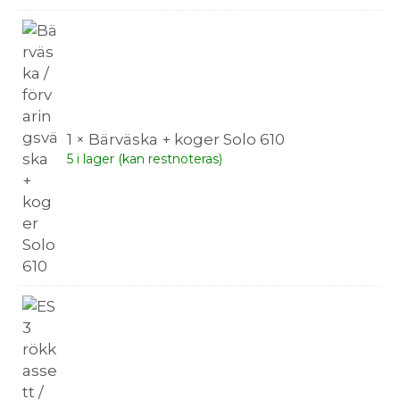
1 × Bärväska + koger Solo 610
5 i lager (kan restnoteras)