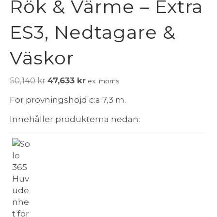
Rök & Värme – Extra
ES3, Nedtagare &
Väskor
Det
Det
50,140
kr
47,633
kr
ex. moms.
ursprungliga
nuvarande
För provningshöjd c:a 7,3 m.
priset
priset
var:
är:
Innehåller produkterna nedan:
50,140 kr.
47,633 kr.