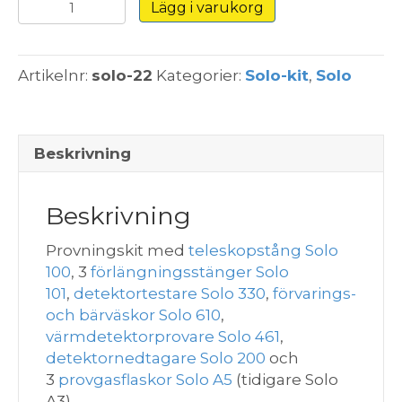
Provkit
Lägg i varukorg
Solo
22
-
Artikelnr:
solo-22
Kategorier:
Solo-kit
,
Solo
9,3
m
(Värme
/
Beskrivning
Rök)
-
Beskrivning
Väskor
&
Provningskit med
teleskopstång Solo
Nedtagare
100
, 3
förlängningsstänger Solo
mängd
101
,
detektortestare Solo 330
,
förvarings-
och bärväskor Solo 610
,
värmdetektorprovare Solo 461
,
detektornedtagare Solo 200
och
3
provgasflaskor Solo A5
(tidigare Solo
A3).