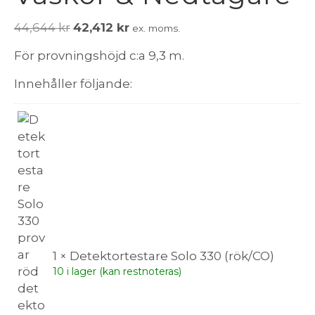
Det
Det
44,644
kr
42,412
kr
ex. moms.
ursprungliga
nuvarande
För provningshöjd c:a 9,3 m.
priset
priset
var:
är:
Innehåller följande:
44,644 kr.
42,412 kr.
1 × Detektortestare Solo 330 (rök/CO)
10 i lager (kan restnoteras)