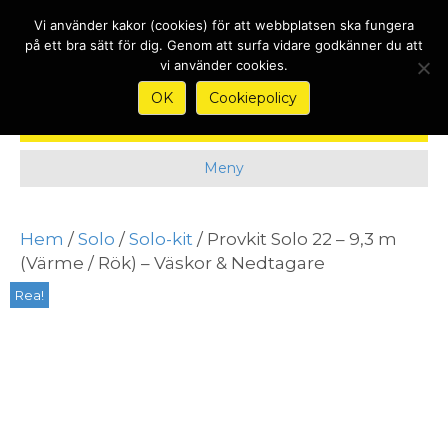
Nyheter
Kontakt
Köpvillkor & Garantier
Om
Vi använder kakor (cookies) för att webbplatsen ska fungera
på ett bra sätt för dig. Genom att surfa vidare godkänner du att
vi använder cookies.
OK
Cookiepolicy
Meny
Hem
/
Solo
/
Solo-kit
/ Provkit Solo 22 – 9,3 m
(Värme / Rök) – Väskor & Nedtagare
Rea!