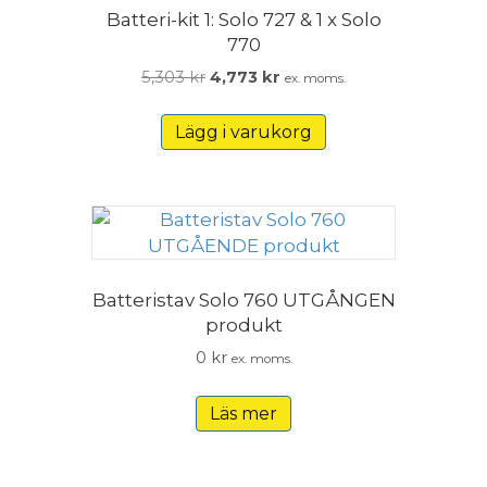
Batteri-kit 1: Solo 727 & 1 x Solo
770
Det
Det
5,303
kr
4,773
kr
ex. moms.
ursprungliga
nuvarande
priset
priset
Lägg i varukorg
var:
är:
5,303 kr.
4,773 kr.
Batteristav Solo 760 UTGÅNGEN
produkt
0
kr
ex. moms.
Läs mer