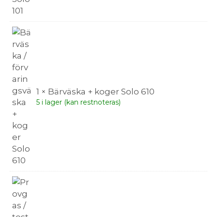
1 × Bärväska + koger Solo 610
5 i lager (kan restnoteras)